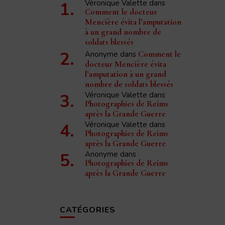
Véronique Valette
dans
Comment le docteur
Mencière évita l’amputation
à un grand nombre de
soldats blessés
Anonyme
dans
Comment le
docteur Mencière évita
l’amputation à un grand
nombre de soldats blessés
Véronique Valette
dans
Photographies de Reims
après la Grande Guerre
Véronique Valette
dans
Photographies de Reims
après la Grande Guerre
Anonyme
dans
Photographies de Reims
après la Grande Guerre
CATÉGORIES