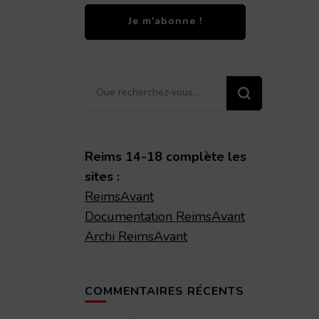
Vous
recherchiez
quelque
chose ?
Reims 14-18 complète les
sites :
ReimsAvant
Documentation ReimsAvant
Archi ReimsAvant
COMMENTAIRES RÉCENTS