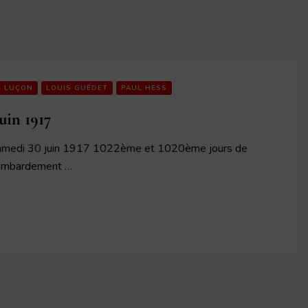
L LUÇON
LOUIS GUÉDET
PAUL HESS
uin 1917
amedi 30 juin 1917 1022ème et 1020ème jours de
bombardement …