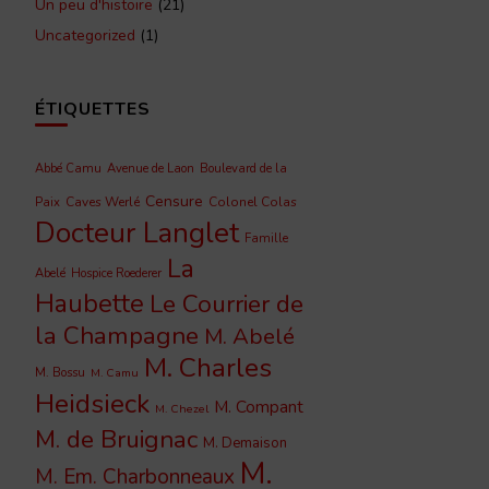
Un peu d'histoire
(21)
Uncategorized
(1)
ÉTIQUETTES
Abbé Camu
Avenue de Laon
Boulevard de la
Censure
Caves Werlé
Colonel Colas
Paix
Docteur Langlet
Famille
La
Abelé
Hospice Roederer
Haubette
Le Courrier de
la Champagne
M. Abelé
M. Charles
M. Bossu
M. Camu
Heidsieck
M. Compant
M. Chezel
M. de Bruignac
M. Demaison
M.
M. Em. Charbonneaux