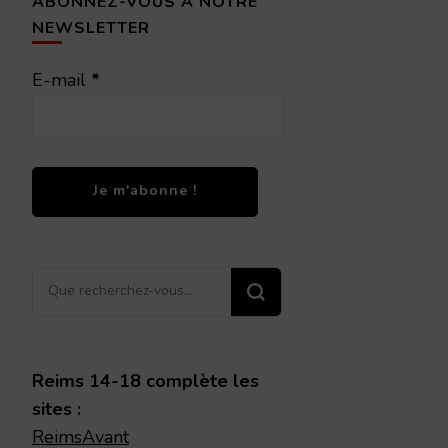
ABONNEZ-VOUS À NOTRE
NEWSLETTER
E-mail
*
Vous
recherchiez
quelque
chose ?
Reims 14-18 complète les
sites :
ReimsAvant