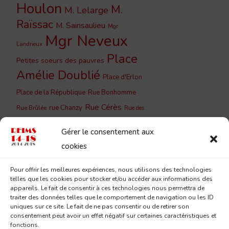
Houlon
M.
M. Lelarge
Raïssac
M. Sainsaulieu
Mgr
Mgr Neveux
Landrieux
Place
Petites soeurs des pauvres
Amélie Doublié
Place d'Erlon
Place de la République
Rue Bonhomme
Rue Cérès
rue Chanzy
Rue Brûlée
Rue des
Rue du
Rue de Vesle
Capucins
Gérer le consentement aux
Barbâtre
Rue du Cloître
Rue du
cookies
Rue du Jard
Couchant
Rue
Rue Lesage
Pour offrir les meilleures expériences, nous utilisons des technologies
Saint-
Eugène Desteuque
telles que les cookies pour stocker et/ou accéder aux informations des
Sainte-
Saint-Remi
appareils. Le fait de consentir à ces technologies nous permettra de
André
traiter des données telles que le comportement de navigation ou les ID
Geneviève
uniques sur ce site. Le fait de ne pas consentir ou de retirer son
consentement peut avoir un effet négatif sur certaines caractéristiques et
fonctions.