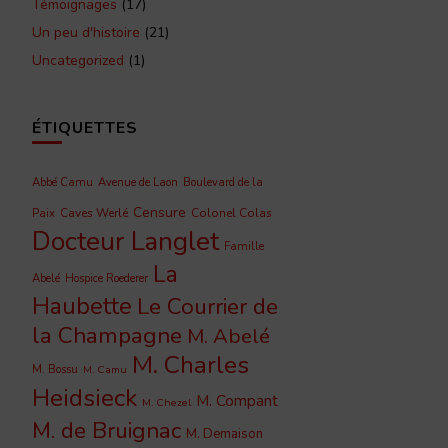
Témoignages
(17)
Un peu d'histoire
(21)
Uncategorized
(1)
ÉTIQUETTES
Abbé Camu
Avenue de Laon
Boulevard de la
Censure
Caves Werlé
Colonel Colas
Paix
Docteur Langlet
Famille
La
Abelé
Hospice Roederer
Haubette
Le Courrier de
la Champagne
M. Abelé
M. Charles
M. Bossu
M. Camu
Heidsieck
M. Compant
M. Chezel
M. de Bruignac
M. Demaison