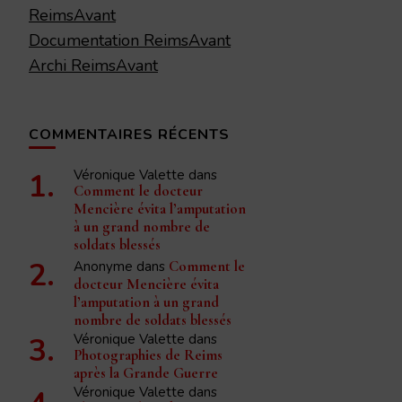
ReimsAvant
Documentation ReimsAvant
Archi ReimsAvant
COMMENTAIRES RÉCENTS
Véronique Valette
dans
Comment le docteur
Mencière évita l’amputation
à un grand nombre de
soldats blessés
Anonyme
dans
Comment le
docteur Mencière évita
l’amputation à un grand
nombre de soldats blessés
Véronique Valette
dans
Photographies de Reims
après la Grande Guerre
Véronique Valette
dans