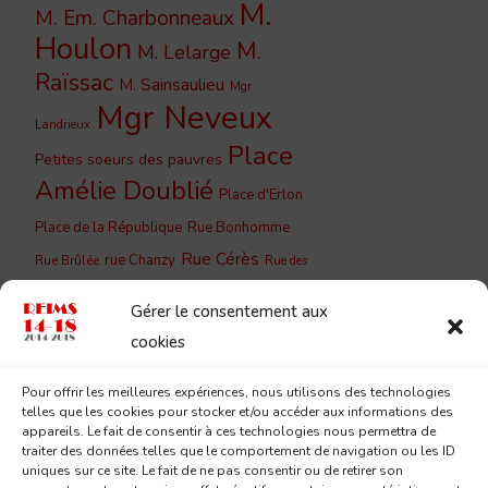
M.
M. Em. Charbonneaux
Houlon
M.
M. Lelarge
Raïssac
M. Sainsaulieu
Mgr
Mgr Neveux
Landrieux
Place
Petites soeurs des pauvres
Amélie Doublié
Place d'Erlon
Place de la République
Rue Bonhomme
Rue Cérès
rue Chanzy
Rue Brûlée
Rue des
Rue du
Rue de Vesle
Capucins
Gérer le consentement aux
Barbâtre
Rue du Cloître
Rue du
cookies
Rue du Jard
Couchant
Rue
Rue Lesage
Pour offrir les meilleures expériences, nous utilisons des technologies
Saint-
Eugène Desteuque
telles que les cookies pour stocker et/ou accéder aux informations des
Sainte-
Saint-Remi
appareils. Le fait de consentir à ces technologies nous permettra de
André
traiter des données telles que le comportement de navigation ou les ID
Geneviève
uniques sur ce site. Le fait de ne pas consentir ou de retirer son