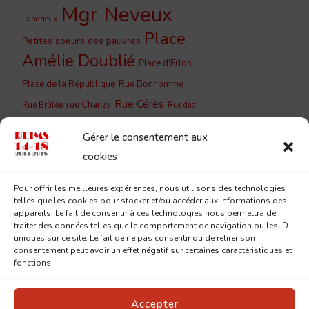
Mgr Neveux
Landrieux
Place
Petites soeurs des pauvres
Amélie Doublié
Place d'Erlon
Place de la République
Rue Bonhomme
Rue Cérès
rue Chanzy
Rue Brûlée
Rue des
Rue du
Rue de Vesle
Capucins
Gérer le consentement aux
Barbâtre
Rue du Cloître
Rue du
cookies
Rue du Jard
Couchant
Rue
Rue Lesage
Pour offrir les meilleures expériences, nous utilisons des technologies
Saint-
Eugène Desteuque
telles que les cookies pour stocker et/ou accéder aux informations des
Sainte-
Saint-Remi
appareils. Le fait de consentir à ces technologies nous permettra de
André
traiter des données telles que le comportement de navigation ou les ID
Geneviève
uniques sur ce site. Le fait de ne pas consentir ou de retirer son
consentement peut avoir un effet négatif sur certaines caractéristiques et
fonctions.
Accepter