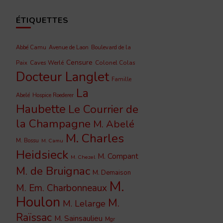
ÉTIQUETTES
Abbé Camu
Avenue de Laon
Boulevard de la
Censure
Caves Werlé
Colonel Colas
Paix
Docteur Langlet
Famille
La
Abelé
Hospice Roederer
Haubette
Le Courrier de
la Champagne
M. Abelé
M. Charles
M. Bossu
M. Camu
Heidsieck
M. Compant
M. Chezel
M. de Bruignac
M. Demaison
M.
M. Em. Charbonneaux
Houlon
M.
M. Lelarge
Raïssac
M. Sainsaulieu
Mgr