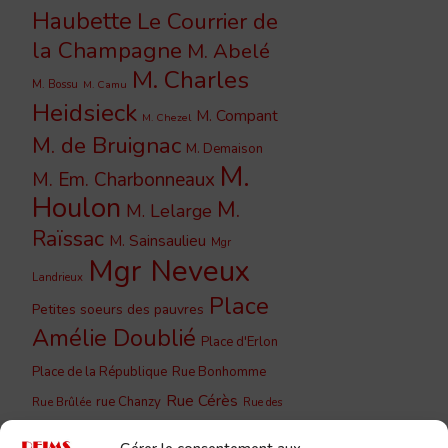
Haubette
Le Courrier de
la Champagne
M. Abelé
M. Charles
M. Bossu
M. Camu
Heidsieck
M. Compant
M. Chezel
M. de Bruignac
M. Demaison
M.
M. Em. Charbonneaux
Houlon
M.
M. Lelarge
Raïssac
M. Sainsaulieu
Mgr
Mgr Neveux
Landrieux
Place
Petites soeurs des pauvres
Amélie Doublié
Place d'Erlon
Place de la République
Rue Bonhomme
Rue Cérès
rue Chanzy
Rue Brûlée
Rue des
Rue du
Rue de Vesle
Capucins