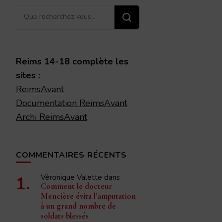
Vous
recherchiez
quelque
chose ?
Reims 14-18 complète les
sites :
ReimsAvant
Documentation ReimsAvant
Archi ReimsAvant
COMMENTAIRES RÉCENTS
Véronique Valette
dans
Comment le docteur
Mencière évita l’amputation
à un grand nombre de
soldats blessés