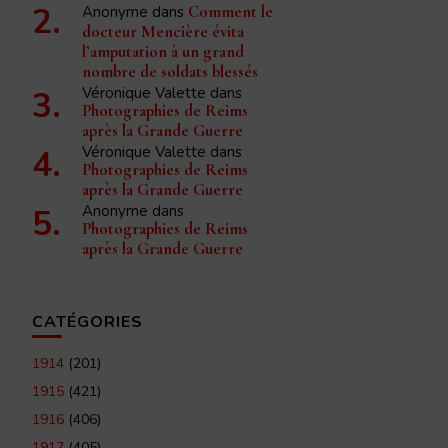
Anonyme
dans
Comment le
docteur Mencière évita
l’amputation à un grand
nombre de soldats blessés
Véronique Valette
dans
Photographies de Reims
après la Grande Guerre
Véronique Valette
dans
Photographies de Reims
après la Grande Guerre
Anonyme
dans
Photographies de Reims
après la Grande Guerre
CATÉGORIES
1914
(201)
1915
(421)
1916
(406)
1917
(405)