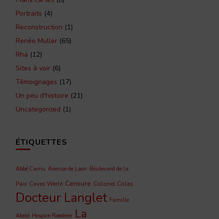
Portraits
(4)
Reconstruction
(1)
Renée Muller
(65)
Rha
(12)
Sites à voir
(6)
Témoignages
(17)
Un peu d'histoire
(21)
Uncategorized
(1)
ÉTIQUETTES
Abbé Camu
Avenue de Laon
Boulevard de la
Censure
Caves Werlé
Colonel Colas
Paix
Docteur Langlet
Famille
La
Abelé
Hospice Roederer