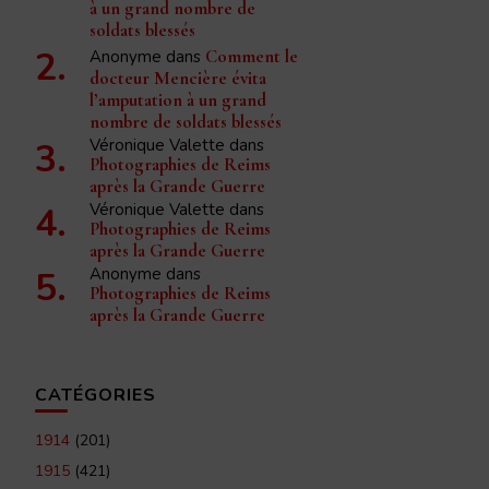
à un grand nombre de
soldats blessés
Anonyme
dans
Comment le
docteur Mencière évita
l’amputation à un grand
nombre de soldats blessés
Véronique Valette
dans
Photographies de Reims
après la Grande Guerre
Véronique Valette
dans
Photographies de Reims
après la Grande Guerre
Anonyme
dans
Photographies de Reims
après la Grande Guerre
CATÉGORIES
1914
(201)
1915
(421)