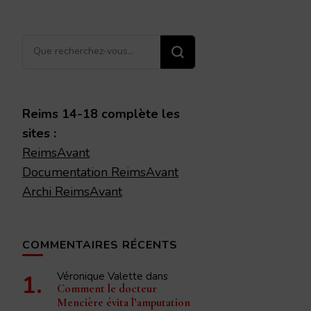
Vous
recherchiez
quelque
chose ?
Reims 14-18 complète les
sites :
ReimsAvant
Documentation ReimsAvant
Archi ReimsAvant
COMMENTAIRES RÉCENTS
Véronique Valette
dans
Comment le docteur
Mencière évita l’amputation