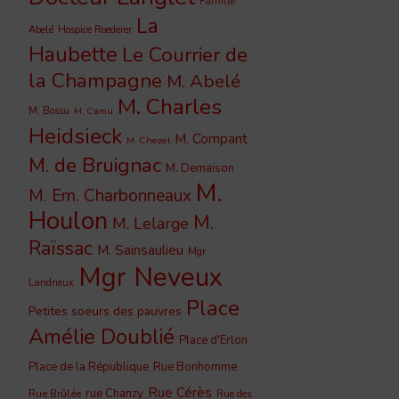
Famille
La
Abelé
Hospice Roederer
Haubette
Le Courrier de
la Champagne
M. Abelé
M. Charles
M. Bossu
M. Camu
Heidsieck
M. Compant
M. Chezel
M. de Bruignac
M. Demaison
M.
M. Em. Charbonneaux
Houlon
M.
M. Lelarge
Raïssac
M. Sainsaulieu
Mgr
Mgr Neveux
Landrieux
Place
Petites soeurs des pauvres
Amélie Doublié
Place d'Erlon
Place de la République
Rue Bonhomme
Rue Cérès
rue Chanzy
Rue Brûlée
Rue des