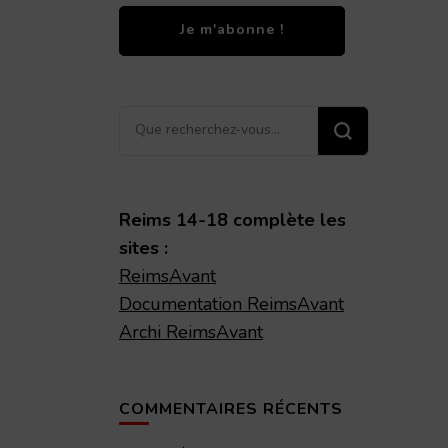
Vous
recherchiez
quelque
chose ?
Reims 14-18 complète les
sites :
ReimsAvant
Documentation ReimsAvant
Archi ReimsAvant
COMMENTAIRES RÉCENTS