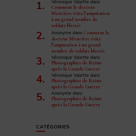
Véronique Valette
dans
Comment le docteur
Mencière évita l’amputation
à un grand nombre de
soldats blessés
Anonyme
dans
Comment le
docteur Mencière évita
l’amputation à un grand
nombre de soldats blessés
Véronique Valette
dans
Photographies de Reims
après la Grande Guerre
Véronique Valette
dans
Photographies de Reims
après la Grande Guerre
Anonyme
dans
Photographies de Reims
après la Grande Guerre
CATÉGORIES