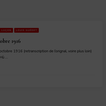
L LUÇON
LOUIS GUÉDET
obre 1916
ctobre 1916 (retranscription de l’orignal, voire plus loin)
 Hù …