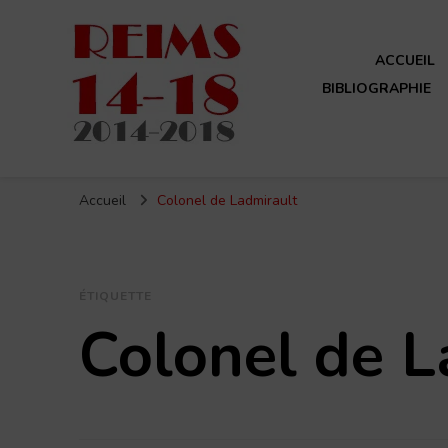
ACCUEIL
BIBLIOGRAPHIE
Reims 14-18
Un site de ReimsAvant
Accueil
Colonel de Ladmirault
ÉTIQUETTE
Colonel de L