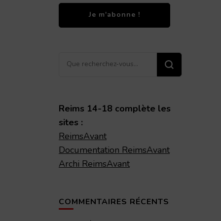
Vous
recherchiez
quelque
chose ?
Reims 14-18 complète les
sites :
ReimsAvant
Documentation ReimsAvant
Archi ReimsAvant
COMMENTAIRES RÉCENTS