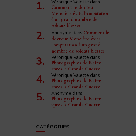
Véronique Valette
dans
Comment le docteur
Mencière évita l’amputation
à un grand nombre de
soldats blessés
Anonyme
dans
Comment le
docteur Mencière évita
l’amputation à un grand
nombre de soldats blessés
Véronique Valette
dans
Photographies de Reims
après la Grande Guerre
Véronique Valette
dans
Photographies de Reims
après la Grande Guerre
Anonyme
dans
Photographies de Reims
après la Grande Guerre
CATÉGORIES