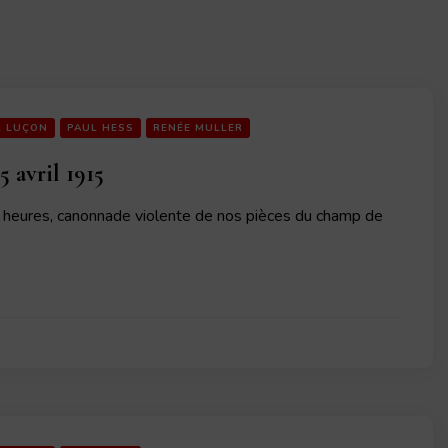
L LUÇON
PAUL HESS
RENÉE MULLER
 avril 1915
heures, canonnade violente de nos pièces du champ de