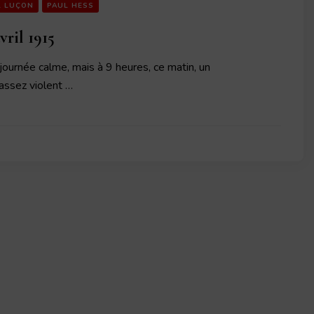
L LUÇON
PAUL HESS
vril 1915
journée calme, mais à 9 heures, ce matin, un
ssez violent …