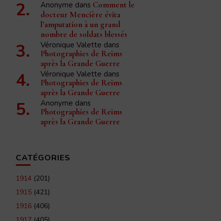
Anonyme
dans
Comment le
docteur Mencière évita
l’amputation à un grand
nombre de soldats blessés
Véronique Valette
dans
Photographies de Reims
après la Grande Guerre
Véronique Valette
dans
Photographies de Reims
après la Grande Guerre
Anonyme
dans
Photographies de Reims
après la Grande Guerre
CATÉGORIES
1914
(201)
1915
(421)
1916
(406)
1917
(405)