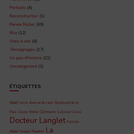
Portraits
(4)
Reconstruction
(1)
Renée Muller
(65)
Rha
(12)
Sites à voir
(6)
Témoignages
(17)
Un peu d'histoire
(21)
Uncategorized
(1)
ÉTIQUETTES
Abbé Camu
Avenue de Laon
Boulevard de la
Censure
Caves Werlé
Colonel Colas
Paix
Docteur Langlet
Famille
La
Abelé
Hospice Roederer