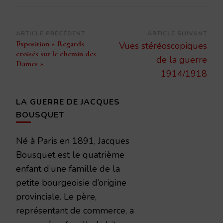
Navigation
ARTICLE PRÉCÉDENT
ARTICLE SUIVANT
Exposition « Regards
Vues stéréoscopiques
d’article
croisés sur le chemin des
de la guerre
Dames »
1914/1918
LA GUERRE DE JACQUES
BOUSQUET
Né à Paris en 1891, Jacques
Bousquet est le quatrième
enfant d’une famille de la
petite bourgeoisie d’origine
provinciale. Le père,
représentant de commerce, a