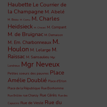
Haubette
Le Courrier de
la Champagne
M. Abelé
M. Charles
M. Bossu
M. Camu
Heidsieck
M. Compant
M. Chezel
M. de Bruignac
M. Demaison
M.
M. Em. Charbonneaux
Houlon
M.
M. Lelarge
Raïssac
M. Sainsaulieu
Mgr
Mgr Neveux
Landrieux
Place
Petites soeurs des pauvres
Amélie Doublié
Place d'Erlon
Place de la République
Rue Bonhomme
Rue Cérès
rue Chanzy
Rue Brûlée
Rue des
Rue du
Rue de Vesle
Capucins