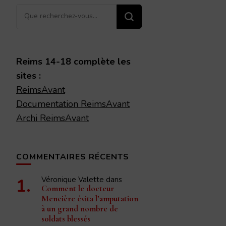
Vous
recherchiez
quelque
chose ?
Reims 14-18 complète les
sites :
ReimsAvant
Documentation ReimsAvant
Archi ReimsAvant
COMMENTAIRES RÉCENTS
Véronique Valette
dans
Comment le docteur
Mencière évita l’amputation
à un grand nombre de
soldats blessés