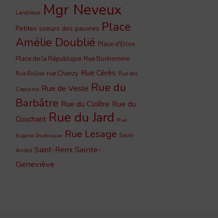
Mgr Neveux
Landrieux
Place
Petites soeurs des pauvres
Amélie Doublié
Place d'Erlon
Place de la République
Rue Bonhomme
Rue Cérès
rue Chanzy
Rue Brûlée
Rue des
Rue du
Rue de Vesle
Capucins
Barbâtre
Rue du Cloître
Rue du
Rue du Jard
Couchant
Rue
Rue Lesage
Saint-
Eugène Desteuque
Sainte-
Saint-Remi
André
Geneviève