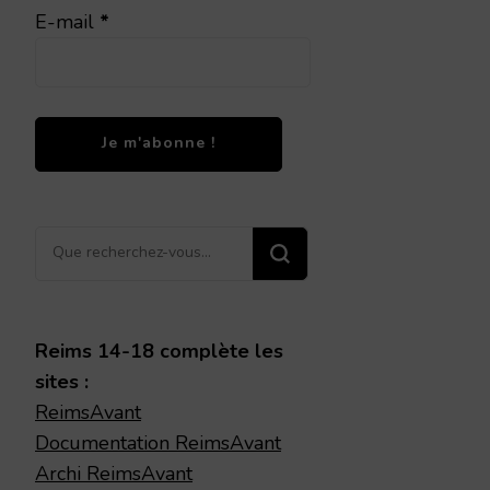
E-mail
*
Vous
recherchiez
quelque
chose ?
Reims 14-18 complète les
sites :
ReimsAvant
Documentation ReimsAvant
Archi ReimsAvant