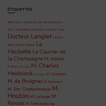
ÉTIQUETTES
Abbé Camu
Avenue de Laon
Boulevard de la
Censure
Caves Werlé
Colonel Colas
Paix
Docteur Langlet
Famille
La
Abelé
Hospice Roederer
Haubette
Le Courrier de
la Champagne
M. Abelé
M. Charles
M. Bossu
M. Camu
Heidsieck
M. Compant
M. Chezel
M. de Bruignac
M. Demaison
M.
M. Em. Charbonneaux
Houlon
M.
M. Lelarge
Raïssac
M. Sainsaulieu
Mgr