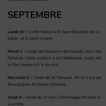
SUR
LAISSER UN COMMENTAIRE
CARDINAL
LUÇON
SEPTEMBRE
DU
1ER
AU
30
SEPTEMBRE
Lundi Ier
– Confirmation à St Jean-Baptiste de la
1919
Salle ; et à Saint-André.
Mardi 2
– Visite de Madame des Garets, sœur du
Général. Visite soli­taire à la Cathédrale. Autel de
la Ste Vierge à 6 h. du soir.
Mercredi 3
– Visite de M. Renaud ; M. le Curé de
Bourgogne, de Signy l’Abbaye.
Jeudi 4
– Visite du P. Vion. Pèlerinage Militaire à
Lourdes.