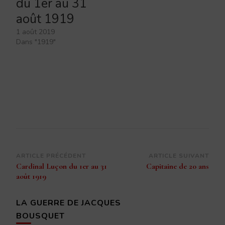
du 1er au 31
août 1919
1 août 2019
Dans "1919"
Navigation
ARTICLE PRÉCÉDENT
ARTICLE SUIVANT
Cardinal Luçon du 1er au 31
Capitaine de 20 ans
d’article
août 1919
LA GUERRE DE JACQUES
BOUSQUET