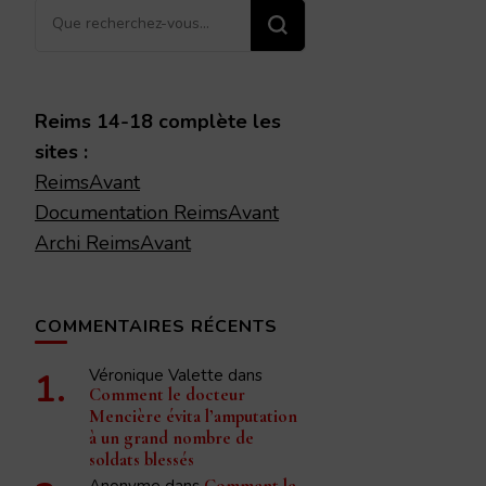
Vous
recherchiez
quelque
chose ?
Reims 14-18 complète les
sites :
ReimsAvant
Documentation ReimsAvant
Archi ReimsAvant
COMMENTAIRES RÉCENTS
Véronique Valette
dans
Comment le docteur
Mencière évita l’amputation
à un grand nombre de
soldats blessés
Anonyme
dans
Comment le