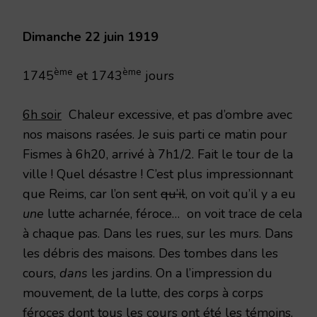
1919
Dimanche 22 juin 1919
ème
ème
1745
et 1743
jours
6h soir
Chaleur excessive, et pas d’ombre avec
nos maisons rasées. Je suis parti ce matin pour
Fismes à 6h20, arrivé à 7h1/2. Fait le tour de la
ville ! Quel désastre ! C’est plus impressionnant
que Reims, car l’on sent
qu’il
, on voit qu’il y a eu
une
lutte acharnée, féroce… on voit trace de cela
à chaque pas. Dans les rues, sur les murs. Dans
les débris des maisons. Des tombes dans les
cours,
dans
les jardins. On a l’impression du
mouvement, de la lutte, des corps à corps
féroces dont tous les cours ont été les témoins.