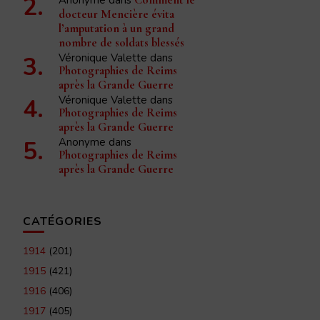
docteur Mencière évita
l’amputation à un grand
nombre de soldats blessés
Véronique Valette
dans
Photographies de Reims
après la Grande Guerre
Véronique Valette
dans
Photographies de Reims
après la Grande Guerre
Anonyme
dans
Photographies de Reims
après la Grande Guerre
CATÉGORIES
1914
(201)
1915
(421)
1916
(406)
1917
(405)