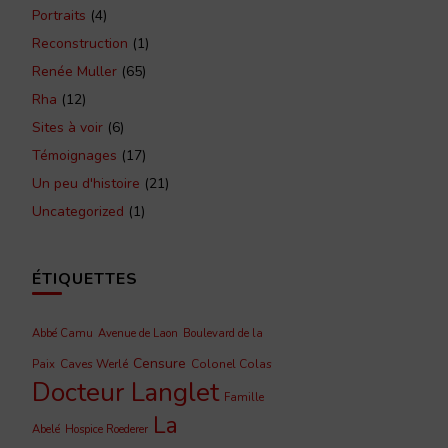
Portraits
(4)
Reconstruction
(1)
Renée Muller
(65)
Rha
(12)
Sites à voir
(6)
Témoignages
(17)
Un peu d'histoire
(21)
Uncategorized
(1)
ÉTIQUETTES
Abbé Camu
Avenue de Laon
Boulevard de la
Censure
Caves Werlé
Colonel Colas
Paix
Docteur Langlet
Famille
La
Abelé
Hospice Roederer