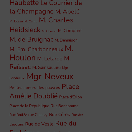
Haubette
Le Courrier de
la Champagne
M. Abelé
M. Charles
M. Bossu
M. Camu
Heidsieck
M. Compant
M. Chezel
M. de Bruignac
M. Demaison
M.
M. Em. Charbonneaux
Houlon
M.
M. Lelarge
Raïssac
M. Sainsaulieu
Mgr
Mgr Neveux
Landrieux
Place
Petites soeurs des pauvres
Amélie Doublié
Place d'Erlon
Place de la République
Rue Bonhomme
Rue Cérès
rue Chanzy
Rue Brûlée
Rue des
Rue du
Rue de Vesle
Capucins