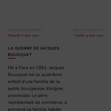
Navigation
ARTICLE PRÉCÉDENT
ARTICLE SUIVANT
Samedi 21 juin 1919
Lundi 23 juin 1919
d’article
LA GUERRE DE JACQUES
BOUSQUET
Né à Paris en 1891, Jacques
Bousquet est le quatrième
enfant d’une famille de la
petite bourgeoisie d’origine
provinciale. Le père,
représentant de commerce, a
emmené sa famille habiter