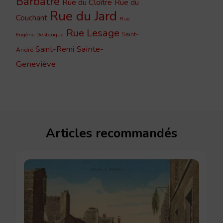
Barbâtre
Rue du Cloître
Rue du
Rue du Jard
Couchant
Rue
Rue Lesage
Saint-
Eugène Desteuque
Sainte-
Saint-Remi
André
Geneviève
Articles recommandés