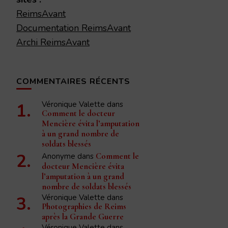
ReimsAvant
Documentation ReimsAvant
Archi ReimsAvant
COMMENTAIRES RÉCENTS
Véronique Valette
dans
Comment le docteur
Mencière évita l’amputation
à un grand nombre de
soldats blessés
Anonyme
dans
Comment le
docteur Mencière évita
l’amputation à un grand
nombre de soldats blessés
Véronique Valette
dans
Photographies de Reims
après la Grande Guerre
Véronique Valette
dans