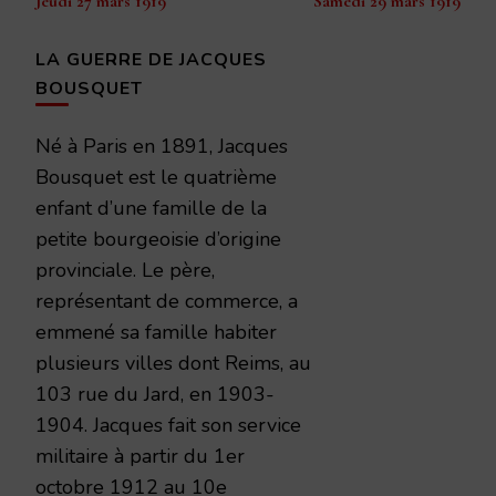
Jeudi 27 mars 1919
Samedi 29 mars 1919
d’article
LA GUERRE DE JACQUES
BOUSQUET
Né à Paris en 1891, Jacques
Bousquet est le quatrième
enfant d’une famille de la
petite bourgeoisie d’origine
provinciale. Le père,
représentant de commerce, a
emmené sa famille habiter
plusieurs villes dont Reims, au
103 rue du Jard, en 1903-
1904. Jacques fait son service
militaire à partir du 1er
octobre 1912 au 10e