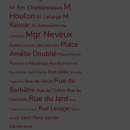
M.
M. Em. Charbonneaux
Houlon
M.
M. Lelarge
Raïssac
M. Sainsaulieu
Mgr
Mgr Neveux
Landrieux
Place
Petites soeurs des pauvres
Amélie Doublié
Place d'Erlon
Place de la République
Rue Bonhomme
Rue Cérès
rue Chanzy
Rue Brûlée
Rue des
Rue du
Rue de Vesle
Capucins
Barbâtre
Rue du Cloître
Rue du
Rue du Jard
Couchant
Rue
Rue Lesage
Saint-
Eugène Desteuque
Sainte-
Saint-Remi
André
Geneviève