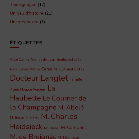
Témoignages
(17)
Un peu d'histoire
(21)
Uncategorized
(1)
ÉTIQUETTES
Abbé Camu
Avenue de Laon
Boulevard de la
Censure
Caves Werlé
Colonel Colas
Paix
Docteur Langlet
Famille
La
Abelé
Hospice Roederer
Haubette
Le Courrier de
la Champagne
M. Abelé
M. Charles
M. Bossu
M. Camu
Heidsieck
M. Compant
M. Chezel
M. de Bruignac
M. Demaison