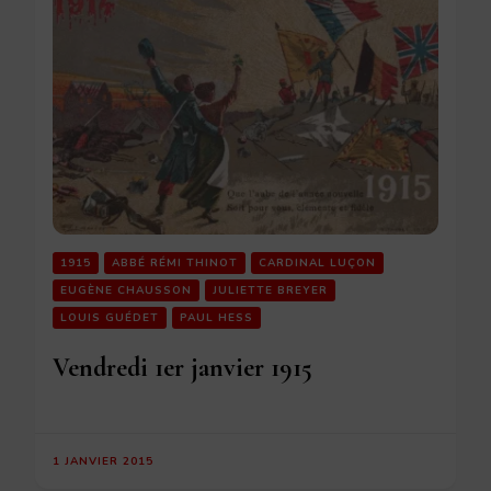
1915
ABBÉ RÉMI THINOT
CARDINAL LUÇON
EUGÈNE CHAUSSON
JULIETTE BREYER
LOUIS GUÉDET
PAUL HESS
Vendredi 1er janvier 1915
1 JANVIER 2015