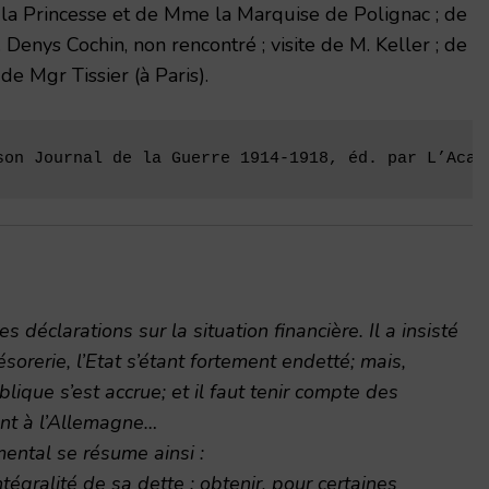
 la Princesse et de Mme la Marquise de Polignac ; de
Denys Cochin, non rencontré ; visite de M. Keller ; de
de Mgr Tissier (à Paris).
son Journal de la Guerre 1914-1918, éd. par L’Acad
es déclarations sur la situation financière. Il a insisté
résorerie, l’Etat s’étant fortement endetté; mais,
blique s’est accrue; et il faut tenir compte des
ont à l’Allemagne…
ntal se résume ainsi :
ntégralité de sa dette : obtenir, pour certaines