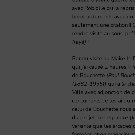
avec Robiolle qui a repris 
bombardements avec un co
seulement une citation !! 
rendre visite au sous-préf
(rayé)
!!
Rendu visite au Maire le 
qui j’ai causé 2 heures ! 
de Bouchette
(Paul Bouc
(1882-1955))
qui a
la
cha
Ville avec adjonction de d
concurrents. Je les ai du
celui de Bouchette nous a
du projet de Legendre
(J
variante que les arcades d
fermées et en magasins s