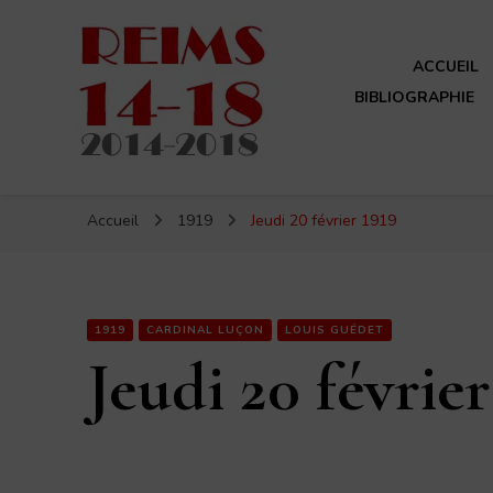
ACCUEIL
BIBLIOGRAPHIE
Reims 14-18
Un site de ReimsAvant
Accueil
1919
Jeudi 20 février 1919
1919
CARDINAL LUÇON
LOUIS GUÉDET
Jeudi 20 février