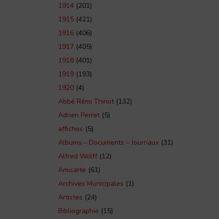
1914
(201)
1915
(421)
1916
(406)
1917
(405)
1918
(401)
émie Nationale de Reims – 1998 – TAR volume 173
1919
(193)
1920
(4)
Abbé Rémi Thinot
(132)
Adrien Perret
(5)
affiches
(5)
Albums – Documents – Journaux
(31)
Alfred Wolff
(12)
Amicarte
(61)
Archives Municipales
(1)
Artistes
(24)
Bibliographie
(15)