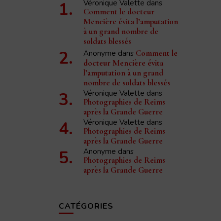
Véronique Valette
dans
Comment le docteur
Mencière évita l’amputation
à un grand nombre de
soldats blessés
Anonyme
dans
Comment le
docteur Mencière évita
l’amputation à un grand
nombre de soldats blessés
Véronique Valette
dans
Photographies de Reims
après la Grande Guerre
Véronique Valette
dans
Photographies de Reims
après la Grande Guerre
Anonyme
dans
Photographies de Reims
après la Grande Guerre
CATÉGORIES