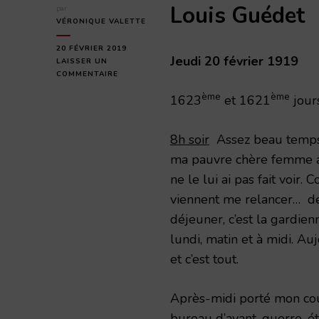
Louis Guédet
par
VÉRONIQUE VALETTE
20 FÉVRIER 2019
Jeudi 20 février 1919
LAISSER UN
SUR
COMMENTAIRE
JEUDI
ème
ème
1623
et 1621
jour
20
FÉVRIER
1919
8h soir
Assez beau temps, 
ma pauvre chère femme au 
ne le lui ai pas fait voir.
viennent me relancer… dep
déjeuner, c’est la gardie
lundi, matin et à midi. Au
et c’est tout.
Après-midi porté mon cou
bureau d’avant-guerre, ét