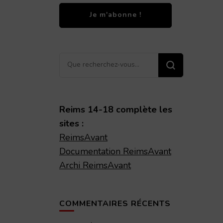
Vous
recherchiez
quelque
chose ?
Reims 14-18 complète les
sites :
ReimsAvant
Documentation ReimsAvant
Archi ReimsAvant
COMMENTAIRES RÉCENTS