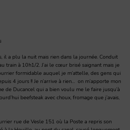
s
il a plu la nuit mais rien dans la journée. Conduit
train à 10h1/2. J’ai le cœur brisé saignant mais je
 Courrier formidable auquel je m’attelle, des gens qui
uis 4 jours !! Je n’arrive à rien… on m’apporte mon
nne de Ducancel qui a bien voulu me le faire jusqu’à
jourd’hui beefsteak avec choux, fromage que j’avais,
rrier rue de Vesle 151 où la Poste a repris son
é à la Houille, au pont du canal, causé longuement