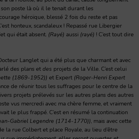
son poste là où il le tenait durant les
urage héroïque, blessé 2 fois du reste et pas
C’est honteux, scandaleux ! Repassé rue Libergier
et qui était absent.
(Rayé)
aussi
(rayé)
! C’est tout dire
Docteur Langlet qui a été plus que charmant et avec
Parlé des plans et
des
projets de la Ville. C’est celui
hette (1869-1952))
et Expert
(Roger-Henri Expert
nce de réunir tous les suffrages pour le centre de la
ivers projets prélevés sur les autres plans des autres
 reste vus mercredi avec ma chère femme, et vraiment
vait le plus frappé. C’est en résumé la continuation
ean-Gabriel Legendre (1714-1770))
, mais avec cette
e la rue Colbert et place Royale, au lieu d’être
ur rue immédiatement, elles seront ouvertes et