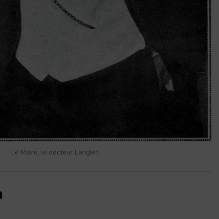
Le Maire, le docteur Langlet
n