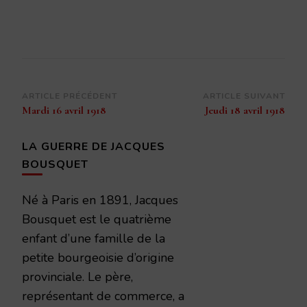
Navigation
ARTICLE PRÉCÉDENT
ARTICLE SUIVANT
Mardi 16 avril 1918
Jeudi 18 avril 1918
d’article
LA GUERRE DE JACQUES
BOUSQUET
Né à Paris en 1891, Jacques
Bousquet est le quatrième
enfant d’une famille de la
petite bourgeoisie d’origine
provinciale. Le père,
représentant de commerce, a