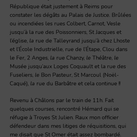
République était justement à Reims pour
constater les dégâts au Palais de Justice. Brûlées
ou incendiées les rues Colbert, Carnot, Vesle
jusqu’à la rue des Poissonniers, St Jacques et
l’église,
la
rue de Talleyrand jusqu’à chez Lhoste
et l’École Industrielle, rue de l’Étape, Clou dans
le Fer, 2 Anges,
la
rue Chanzy,
le
Théâtre,
le
Musée jusqu’aux Loges Coquault et la rue des
Fuseliers,
le
Bon Pasteur, St Marcoul (Noël-
Caqué),
la
rue du Barbâtre et cela continue !!
Revenu à Châlons par le train de 11h. Fait
quelques courses, rencontré Hémard qui se
réfugie à Troyes St Julien. Raux mon officier
défendeur dans mes litiges de réquisitions, qui
me disait que St Omer était assez bombardé.