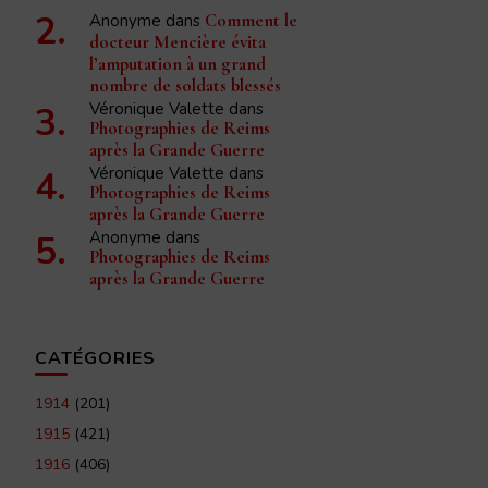
Anonyme
dans
Comment le
docteur Mencière évita
l’amputation à un grand
nombre de soldats blessés
Véronique Valette
dans
Photographies de Reims
après la Grande Guerre
Véronique Valette
dans
Photographies de Reims
après la Grande Guerre
Anonyme
dans
Photographies de Reims
après la Grande Guerre
CATÉGORIES
1914
(201)
1915
(421)
1916
(406)