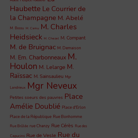
Abelé
Hospice Roederer
Haubette
Le Courrier de
la Champagne
M. Abelé
M. Charles
M. Bossu
M. Camu
Heidsieck
M. Compant
M. Chezel
M. de Bruignac
M. Demaison
M.
M. Em. Charbonneaux
Houlon
M.
M. Lelarge
Raïssac
M. Sainsaulieu
Mgr
Mgr Neveux
Landrieux
Place
Petites soeurs des pauvres
Amélie Doublié
Place d'Erlon
Place de la République
Rue Bonhomme
Rue Cérès
rue Chanzy
Rue Brûlée
Rue des
Rue du
Rue de Vesle
Capucins