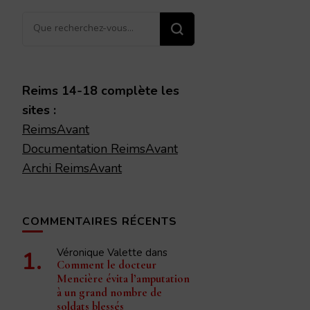
Vous
recherchiez
quelque
chose ?
Reims 14-18 complète les
sites :
ReimsAvant
Documentation ReimsAvant
Archi ReimsAvant
COMMENTAIRES RÉCENTS
Véronique Valette
dans
Comment le docteur
Mencière évita l’amputation
à un grand nombre de
soldats blessés