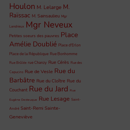
Houlon
M.
M. Lelarge
Raïssac
M. Sainsaulieu
Mgr
Mgr Neveux
Landrieux
Place
Petites soeurs des pauvres
Amélie Doublié
Place d'Erlon
Place de la République
Rue Bonhomme
Rue Cérès
rue Chanzy
Rue Brûlée
Rue des
Rue du
Rue de Vesle
Capucins
Barbâtre
Rue du Cloître
Rue du
Rue du Jard
Couchant
Rue
Rue Lesage
Saint-
Eugène Desteuque
Sainte-
Saint-Remi
André
Geneviève