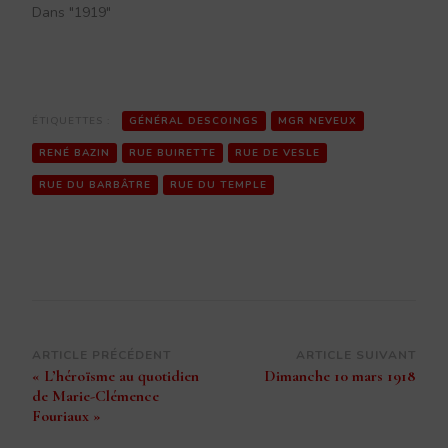
Dans "1919"
ÉTIQUETTES :
GÉNÉRAL DESCOINGS
MGR NEVEUX
RENÉ BAZIN
RUE BUIRETTE
RUE DE VESLE
RUE DU BARBÂTRE
RUE DU TEMPLE
Navigation
ARTICLE PRÉCÉDENT
ARTICLE SUIVANT
« L’héroïsme au quotidien
Dimanche 10 mars 1918
d’article
de Marie-Clémence
Fouriaux »