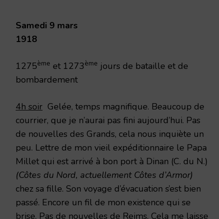
1918
Samedi 9 mars
1918
ème
ème
1275
et 1273
jours de bataille et de
bombardement
4h soir
Gelée, temps magnifique. Beaucoup de
courrier, que je n’aurai pas fini aujourd’hui. Pas
de nouvelles des Grands, cela nous inquiète un
peu. Lettre de mon vieil expéditionnaire le Papa
Millet qui est arrivé à bon port à Dinan (C. du N.)
(Côtes du Nord, actuellement Côtes d’Armor)
chez sa fille. Son voyage d’évacuation s’est bien
passé. Encore un fil de mon existence qui se
brise. Pas de nouvelles de Reims. Cela me laisse