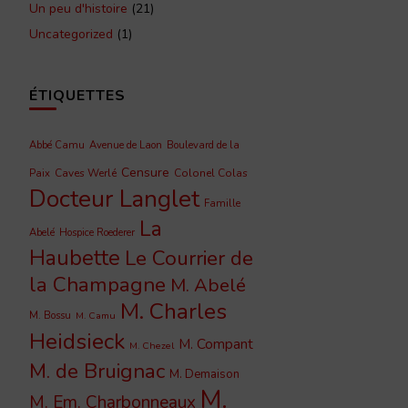
Un peu d'histoire
(21)
Uncategorized
(1)
ÉTIQUETTES
Abbé Camu
Avenue de Laon
Boulevard de la
Censure
Caves Werlé
Colonel Colas
Paix
Docteur Langlet
Famille
La
Abelé
Hospice Roederer
Haubette
Le Courrier de
la Champagne
M. Abelé
M. Charles
M. Bossu
M. Camu
Heidsieck
M. Compant
M. Chezel
M. de Bruignac
M. Demaison
M.
M. Em. Charbonneaux