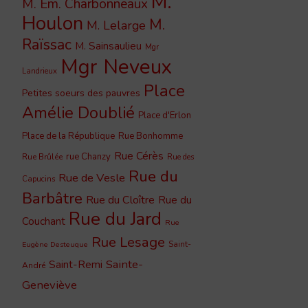
M.
M. Em. Charbonneaux
Houlon
M.
M. Lelarge
Raïssac
M. Sainsaulieu
Mgr
Mgr Neveux
Landrieux
Place
Petites soeurs des pauvres
Amélie Doublié
Place d'Erlon
Place de la République
Rue Bonhomme
Rue Cérès
rue Chanzy
Rue Brûlée
Rue des
Rue du
Rue de Vesle
Capucins
Barbâtre
Rue du Cloître
Rue du
Rue du Jard
Couchant
Rue
Rue Lesage
Saint-
Eugène Desteuque
Sainte-
Saint-Remi
André
Geneviève