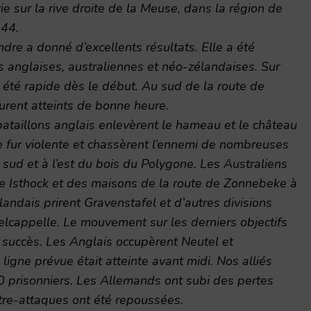
rie sur la rive droite de la Meuse, dans la région de
344.
dre a donné d’excellents résultats. Elle a été
s anglaises, australiennes et néo-zélandaises. Sur
a été rapide dès le début. Au sud de la route de
furent atteints de bonne heure.
bataillons anglais enlevèrent le hameau et le château
e fur violente et chassèrent l’ennemi de nombreuses
sud et à l’est du bois du Polygone. Les Australiens
e Isthock et des maisons de la route de Zonnebeke à
ndais prirent Gravenstafel et d’autres divisions
elcappelle. Le mouvement sur les derniers objectifs
 succès. Les Anglais occupèrent Neutel et
igne prévue était atteinte avant midi. Nos alliés
0 prisonniers. Les Allemands ont subi des pertes
ntre-attaques ont été repoussées.