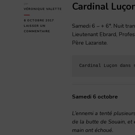
Cardinal Luço
par
VÉRONIQUE VALETTE
6 OCTOBRE 2017
Samedi 6 – + 6°. Nuit tran
LAISSER UN
SUR
COMMENTAIRE
Lieutenant Ebrard, Profess
SAMEDI
Père Lazariste.
6
OCTOBRE
1917
Cardinal Luçon dans 
Samedi 6 octobre
L’ennemi a tenté plusieu
de la butte de Souain, et
main ont échoué.