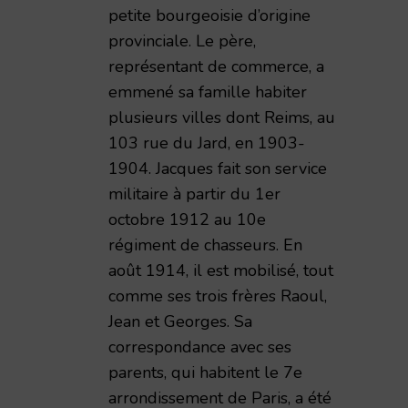
petite bourgeoisie d’origine
provinciale. Le père,
représentant de commerce, a
emmené sa famille habiter
plusieurs villes dont Reims, au
103 rue du Jard, en 1903-
1904. Jacques fait son service
militaire à partir du 1er
émie Nationale de Reims – 1998 – TAR volume 173
octobre 1912 au 10e
régiment de chasseurs. En
août 1914, il est mobilisé, tout
comme ses trois frères Raoul,
Jean et Georges. Sa
correspondance avec ses
parents, qui habitent le 7e
arrondissement de Paris, a été