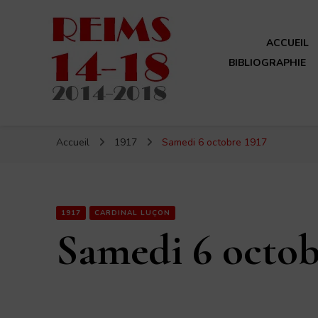
ACCUEIL
BIBLIOGRAPHIE
Reims 14-18
Un site de ReimsAvant
Accueil
1917
Samedi 6 octobre 1917
1917
CARDINAL LUÇON
Samedi 6 octob