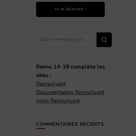
Vous
recherchiez
quelque
chose ?
Reims 14-18 complète les
sites :
ReimsAvant
Documentation ReimsAvant
Archi ReimsAvant
COMMENTAIRES RÉCENTS