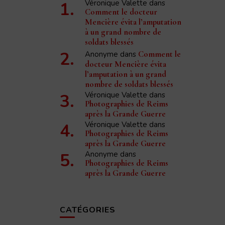
Véronique Valette
dans
Comment le docteur
Mencière évita l’amputation
à un grand nombre de
soldats blessés
Anonyme
dans
Comment le
docteur Mencière évita
l’amputation à un grand
nombre de soldats blessés
Véronique Valette
dans
Photographies de Reims
après la Grande Guerre
Véronique Valette
dans
Photographies de Reims
après la Grande Guerre
Anonyme
dans
Photographies de Reims
après la Grande Guerre
CATÉGORIES