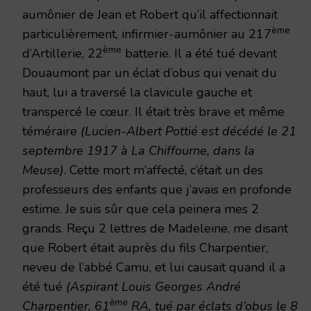
aumônier de Jean et Robert qu’il affectionnait
ème
particulièrement, infirmier-aumônier au 217
ème
d’Artillerie, 22
batterie. Il a été tué devant
Douaumont par un éclat d’obus qui venait du
haut, lui a traversé la clavicule gauche et
transpercé le cœur. Il était très brave et même
téméraire
(Lucien-Albert Pottié est décédé le 21
septembre 1917 à La Chiffourne, dans la
Meuse)
. Cette mort m’affecté, c’était un des
professeurs des enfants que j’avais en profonde
estime. Je suis sûr que cela peinera mes 2
grands. Reçu 2 lettres de Madeleine, me disant
que Robert était auprès du fils Charpentier,
neveu de l’abbé Camu, et lui causait quand il a
été tué
(Aspirant Louis Georges André
ème
Charpentier, 61
RA, tué par éclats d’obus le 8