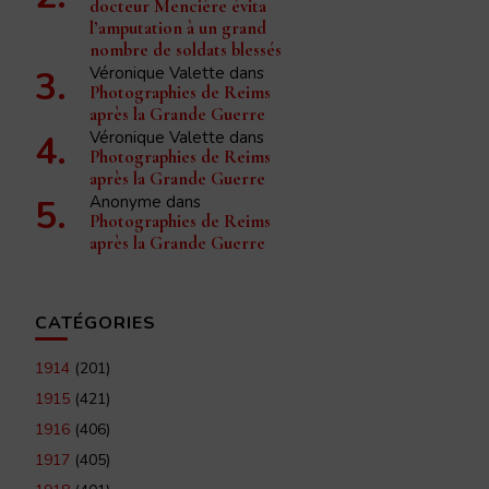
docteur Mencière évita
l’amputation à un grand
nombre de soldats blessés
Véronique Valette
dans
Photographies de Reims
après la Grande Guerre
Véronique Valette
dans
Photographies de Reims
après la Grande Guerre
Anonyme
dans
Photographies de Reims
après la Grande Guerre
CATÉGORIES
1914
(201)
1915
(421)
1916
(406)
1917
(405)