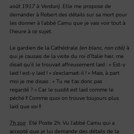
août 1917 à Verdun)
. Elle me propose de
demander à Robert des détails sur sa mort pour
les donner à l’abbé Camu que je vais voir tout à
l’heure à ce sujet.
Le gardien de la Cathédrale
(en blanc, non cité)
à
qui je causais de la visite du roi d’Italie hier, me
disait qu’il le trouvait affreusement laid : « Est-y
laid ! est-y laid ! » s’exclamait-il ! « Mais, à part
moi je me disais : « Tu ne t’as donc pas
regardé ? » Car le susdit est laid comme le
péché !! Comme quoi on trouve toujours plus
laid que soi !!
7h soir
Eté Poste 2h. Vu l’abbé Camu qui a
accepté que je lui demande des détails de la