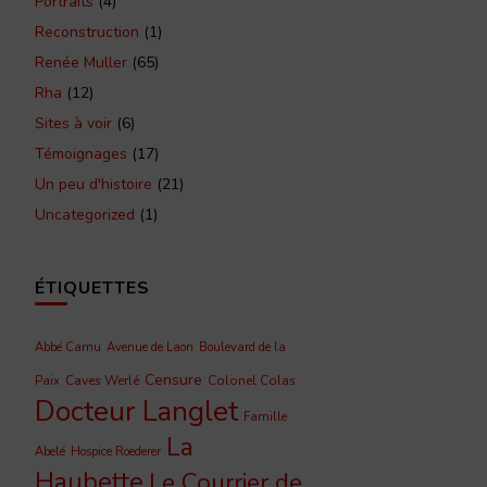
Portraits
(4)
Reconstruction
(1)
Renée Muller
(65)
Rha
(12)
Sites à voir
(6)
Témoignages
(17)
Un peu d'histoire
(21)
Uncategorized
(1)
ÉTIQUETTES
Abbé Camu
Avenue de Laon
Boulevard de la
Censure
Caves Werlé
Colonel Colas
Paix
Docteur Langlet
Famille
La
Abelé
Hospice Roederer
Haubette
Le Courrier de