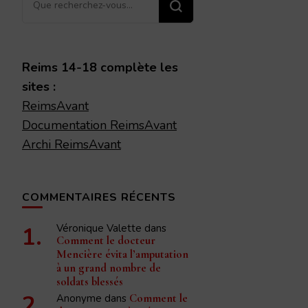
recherchiez
quelque
chose ?
Reims 14-18 complète les
sites :
ReimsAvant
Documentation ReimsAvant
Archi ReimsAvant
COMMENTAIRES RÉCENTS
Véronique Valette
dans
Comment le docteur
Mencière évita l’amputation
à un grand nombre de
soldats blessés
Anonyme
dans
Comment le