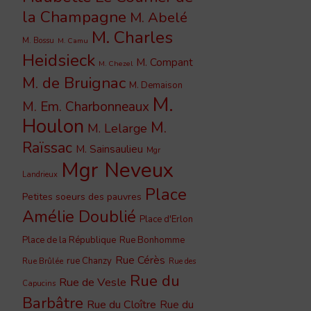
la Champagne
M. Abelé
M. Charles
M. Bossu
M. Camu
Heidsieck
M. Compant
M. Chezel
M. de Bruignac
M. Demaison
M.
M. Em. Charbonneaux
Houlon
M.
M. Lelarge
Raïssac
M. Sainsaulieu
Mgr
Mgr Neveux
Landrieux
Place
Petites soeurs des pauvres
Amélie Doublié
Place d'Erlon
Place de la République
Rue Bonhomme
Rue Cérès
rue Chanzy
Rue Brûlée
Rue des
Rue du
Rue de Vesle
Capucins
Barbâtre
Rue du Cloître
Rue du