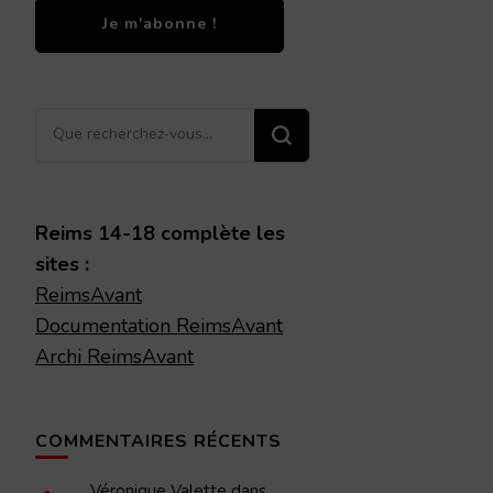
Vous
recherchiez
quelque
chose ?
Reims 14-18 complète les
sites :
ReimsAvant
Documentation ReimsAvant
Archi ReimsAvant
COMMENTAIRES RÉCENTS
Véronique Valette
dans