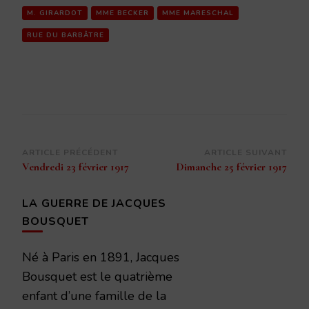
M. GIRARDOT
MME BECKER
MME MARESCHAL
RUE DU BARBÂTRE
Navigation
ARTICLE PRÉCÉDENT
ARTICLE SUIVANT
Vendredi 23 février 1917
Dimanche 25 février 1917
d’article
LA GUERRE DE JACQUES
BOUSQUET
Né à Paris en 1891, Jacques
Bousquet est le quatrième
enfant d’une famille de la