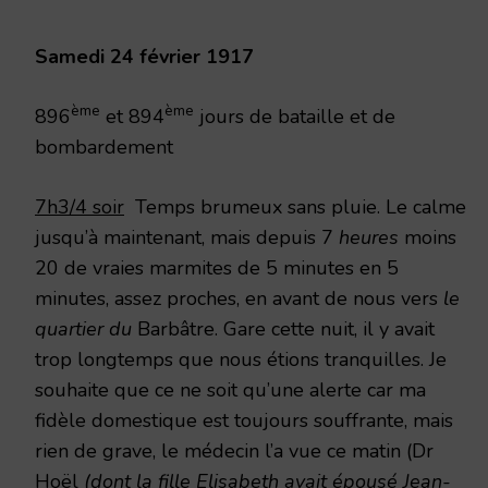
1917
Samedi 24 février 1917
ème
ème
896
et 894
jours de bataille et de
bombardement
7h3/4 soir
Temps brumeux sans pluie. Le calme
jusqu’à maintenant, mais depuis 7
heures
moins
20 de vraies marmites de 5 minutes en 5
minutes, assez proches, en avant de nous vers
le
quartier du
Barbâtre. Gare cette nuit, il y avait
trop longtemps que nous étions tranquilles. Je
souhaite que ce ne soit qu’une alerte car ma
fidèle domestique est toujours souffrante, mais
rien de grave, le médecin l’a vue ce matin (Dr
Hoël
(dont la fille Elisabeth avait épousé Jean-