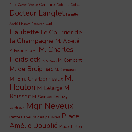
Censure
Caves Werlé
Colonel Colas
Paix
Docteur Langlet
Famille
La
Abelé
Hospice Roederer
Haubette
Le Courrier de
la Champagne
M. Abelé
M. Charles
M. Bossu
M. Camu
Heidsieck
M. Compant
M. Chezel
M. de Bruignac
M. Demaison
M.
M. Em. Charbonneaux
Houlon
M.
M. Lelarge
Raïssac
M. Sainsaulieu
Mgr
Mgr Neveux
Landrieux
Place
Petites soeurs des pauvres
Amélie Doublié
Place d'Erlon