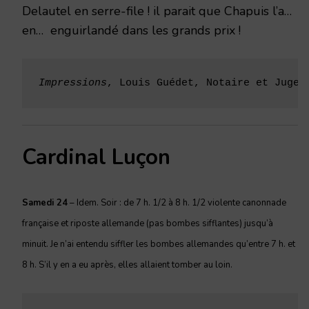
Delautel en serre-file ! il parait que Chapuis l’a…
en… enguirlandé dans les grands prix !
Impressions
, Louis Guédet, Notaire et Juge 
Cardinal Luçon
Samedi 24
– Idem. Soir : de 7 h. 1/2 à 8 h. 1/2 violente canonnade
française et riposte allemande (pas bombes sifflantes) jusqu’à
minuit. Je n’ai entendu siffler les bombes allemandes qu’entre 7 h. et
8 h. S’il y en a eu après, elles allaient tomber au loin.