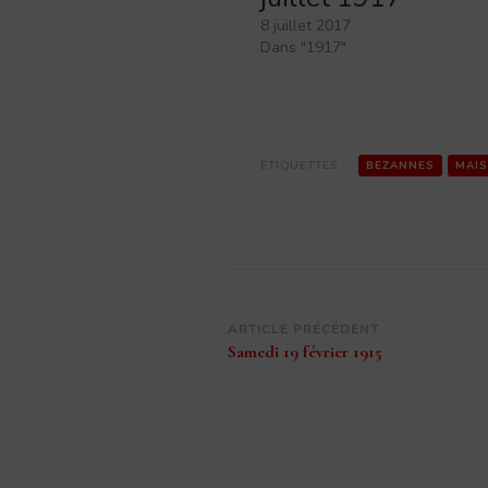
8 juillet 2017
Dans "1917"
ÉTIQUETTES :
BEZANNES
MAI
Navigation
ARTICLE PRÉCÉDENT
Samedi 19 février 1915
d’article