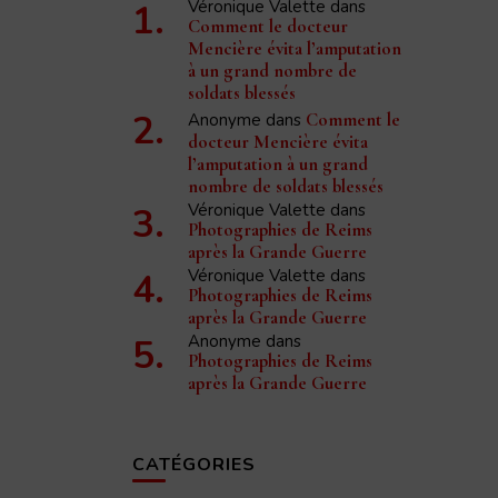
Véronique Valette
dans
Comment le docteur
Mencière évita l’amputation
à un grand nombre de
soldats blessés
Anonyme
dans
Comment le
docteur Mencière évita
l’amputation à un grand
nombre de soldats blessés
Véronique Valette
dans
Photographies de Reims
après la Grande Guerre
Véronique Valette
dans
Photographies de Reims
après la Grande Guerre
Anonyme
dans
Photographies de Reims
après la Grande Guerre
CATÉGORIES