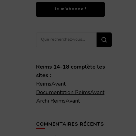
Vous
recherchiez
quelque
chose ?
Reims 14-18 complète les
sites :
ReimsAvant
Documentation ReimsAvant
Archi ReimsAvant
COMMENTAIRES RÉCENTS