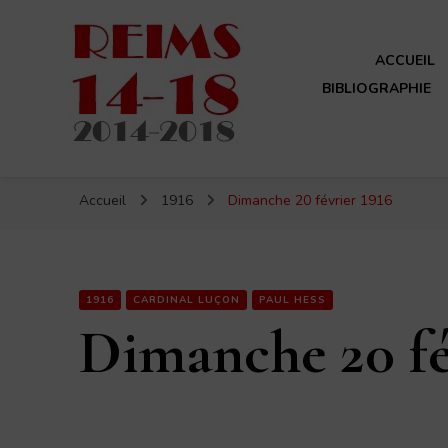
ACCUEIL
BIBLIOGRAPHIE
Reims 14-18
Un site de ReimsAvant
Accueil
1916
Dimanche 20 février 1916
1916
CARDINAL LUÇON
PAUL HESS
Dimanche 20 fé