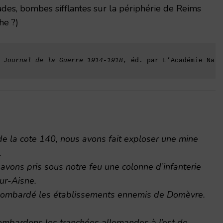
des, bombes sifflantes sur la périphérie de Reims
he ?)
 
Journal de la Guerre 1914-1918
, éd. par L’Académie Nati
de la cote 140, nous avons fait exploser une mine
.
 avons pris sous notre feu une colonne d’infanterie
ur-Aisne.
 bombardé les établissements ennemis de Domèvre.
mbardons les tranchées allemandes à l’est de