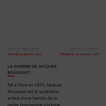
Navigation
ARTICLE PRÉCÉDENT
ARTICLE SUIVANT
Samedi 29 janvier 1916
Dimanche 30 Janvier 1916
d’article
LA GUERRE DE JACQUES
BOUSQUET
Né à Paris en 1891, Jacques
Bousquet est le quatrième
enfant d’une famille de la
petite bourgeoisie d’origine