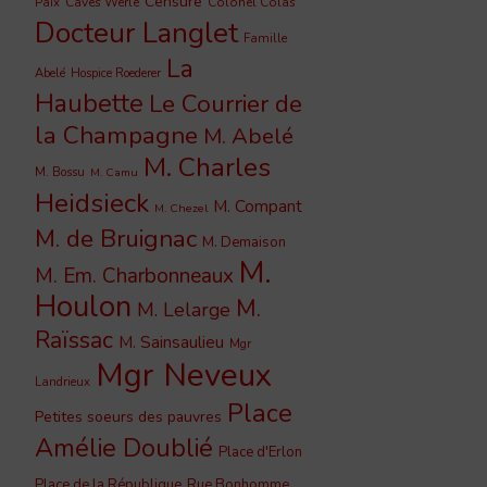
Censure
Caves Werlé
Colonel Colas
Paix
Docteur Langlet
Famille
La
Abelé
Hospice Roederer
Haubette
Le Courrier de
la Champagne
M. Abelé
M. Charles
M. Bossu
M. Camu
Heidsieck
M. Compant
M. Chezel
M. de Bruignac
M. Demaison
M.
M. Em. Charbonneaux
Houlon
M.
M. Lelarge
Raïssac
M. Sainsaulieu
Mgr
Mgr Neveux
Landrieux
Place
Petites soeurs des pauvres
Amélie Doublié
Place d'Erlon
Place de la République
Rue Bonhomme