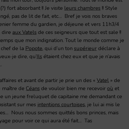
?) fort absorbant !! Je visite
leurs chambres
!! Style
rangé, pas de lit de fait, etc… Bref je vois nos braves
Grenier femme du gardien, je déjeune et vers 11h3/4
 dire
aux Vatels
de ces seigneurs que tout est sale !!
temps que mon indignation. Tout le monde comme je
chef de la
Popote
, qui d’un ton
supérieur
déclare à
veux-je dire, qu’
Ils
étaient chez eux et que je n’avais
…
affaires et avant de partir je prie un des «
Vatel
» de
u maître de
Céans
de vouloir bien me recevoir
où
et
ne un jeune freluquet de capitaine me demandant ce
insistant sur mes
intentions courtoises
, je lui ai mis le
res… Nous nous sommes quittés bons princes, mais
yage pour voir ce qui aura été fait… Tas