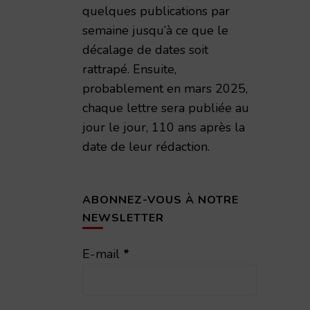
quelques publications par
semaine jusqu’à ce que le
décalage de dates soit
rattrapé. Ensuite,
probablement en mars 2025,
chaque lettre sera publiée au
jour le jour, 110 ans après la
date de leur rédaction.
émie Nationale de Reims – 1998 – TAR volume 173
ABONNEZ-VOUS À NOTRE
NEWSLETTER
E-mail
*