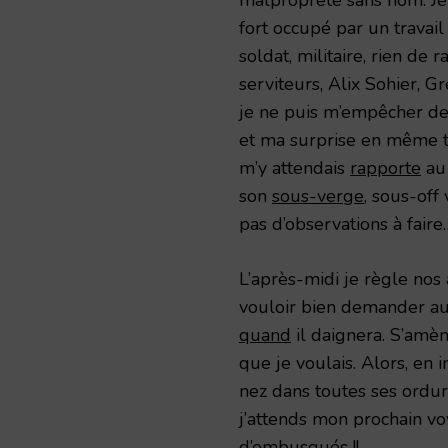
fort occupé par un travail (
soldat, militaire, rien de 
serviteurs, Alix Sohier, 
je ne puis m’empêcher de
et ma surprise en même 
m’y attendais
rapporte
au 
son
sous-verge
, sous-off 
pas d’observations à faire
L’après-midi je règle nos 
vouloir bien demander a
quand
il daignera. S’amè
que je voulais. Alors, en 
nez dans toutes ses ordu
j’attends mon prochain vo
d’embusqués !!