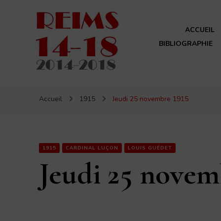
ACCUEIL
BIBLIOGRAPHIE
Reims 14-18
Un site de ReimsAvant
Accueil
1915
Jeudi 25 novembre 1915
1915
CARDINAL LUÇON
LOUIS GUÉDET
Jeudi 25 novem