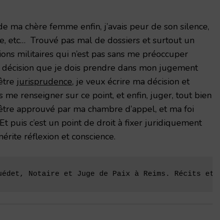
de ma chère femme enfin, j’avais peur de son silence,
e, etc… Trouvé pas mal de dossiers et surtout un
ions militaires qui n’est pas sans me préoccuper
la décision que je dois prendre dans mon jugement
être
jurisprudence
, je veux écrire ma décision et
is me renseigner sur ce point, et enfin, juger, tout bien
’être approuvé par ma chambre d’appel, et ma foi
Et puis c’est un point de droit à fixer juridiquement
érite réflexion et conscience.
uédet, Notaire et Juge de Paix à Reims. Récits et 