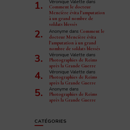
Véronique Valette
dans
Comment le docteur
Mencière évita l’amputation
à un grand nombre de
soldats blessés
Anonyme
dans
Comment le
docteur Mencière évita
l’amputation à un grand
nombre de soldats blessés
Véronique Valette
dans
Photographies de Reims
après la Grande Guerre
Véronique Valette
dans
Photographies de Reims
après la Grande Guerre
Anonyme
dans
Photographies de Reims
après la Grande Guerre
CATÉGORIES