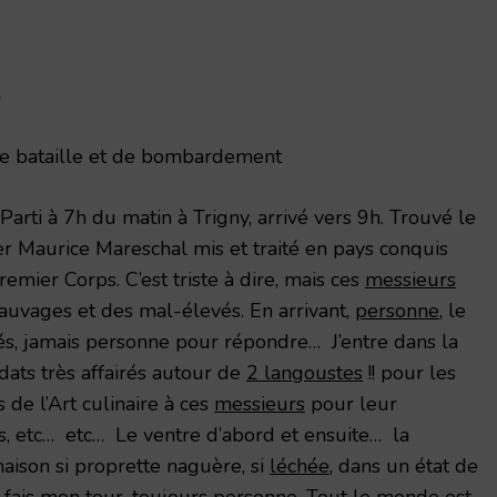
5
e bataille et de bombardement
Parti à 7h du matin à Trigny, arrivé vers 9h. Trouvé le
r Maurice Mareschal mis et traité en pays conquis
emier Corps. C’est triste à dire, mais ces
messieurs
sauvages et des mal-élevés. En arrivant,
personne
, le
s, jamais personne pour répondre… J’entre dans la
ldats très affairés autour de
2 langoustes
!! pour les
 de l’Art culinaire à ces
messieurs
pour leur
es, etc… etc… Le ventre d’abord et ensuite… la
 maison si proprette naguère, si
léchée
, dans un état de
fais mon tour, toujours personne. Tout le monde est