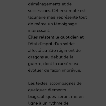
déménagements et de
successions. Cet ensemble est
lacunaire mais représente tout
de même un témoignage
intéressant.
Elles relatent le quotidien et
l’état d’esprit d’un soldat
affecté au 23e régiment de
dragons au début de la
guerre, dont la carrière va
évoluer de façon imprévue.
Les textes, accompagnés de
impressions de guerre d'un civil rémois 1914-1919,
quelques éléments
biographiques, seront mis en
ligne à un rythme de