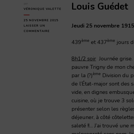
Louis Guédet
par
VÉRONIQUE VALETTE
25 NOVEMBRE 2015
Jeudi 25 novembre 191
LAISSER UN
SUR
COMMENTAIRE
JEUDI
ème
ème
439
et 437
jours d
25
NOVEMBRE
1915
8h1/2 soir
Journée grise. 
pauvre Trigny de mon che
ème
par la (?)
Division du pr
de l’État-major sont des 
vide, en dignes embusqué
cuisine, où je trouve 3 so
présenter selon les règles
déjeuner, à côté côtelett
saleté !!… J’ai trouvé une
malpropreté sans nom. Je 