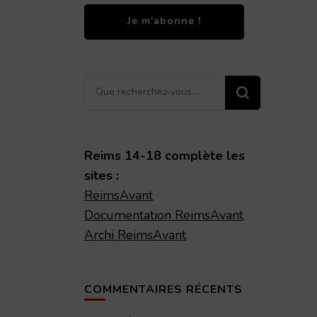
Vous
recherchiez
quelque
chose ?
Reims 14-18 complète les
sites :
ReimsAvant
Documentation ReimsAvant
Archi ReimsAvant
COMMENTAIRES RÉCENTS