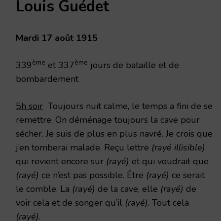
Louis Guédet
AOÛT
1915
Mardi 17 août 1915
ème
ème
339
et 337
jours de bataille et de
bombardement
5h soir
Toujours nuit calme, le temps a fini de se
remettre. On déménage toujours la cave pour
sécher. Je suis de plus en plus navré. Je crois que
j’en tomberai malade. Reçu lettre
(rayé illisible)
qui revient encore sur
(rayé)
et qui voudrait que
(rayé)
ce n’est pas possible. Être
(rayé)
ce serait
le comble. La
(rayé)
de la cave, elle
(rayé)
de
voir cela et de songer qu’il
(rayé)
. Tout cela
(rayé)
.