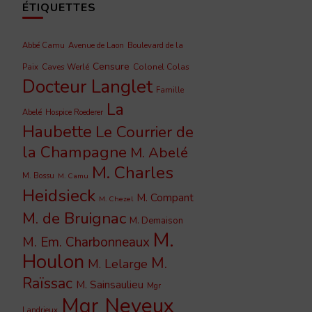
ÉTIQUETTES
Abbé Camu
Avenue de Laon
Boulevard de la
Censure
Caves Werlé
Colonel Colas
Paix
Docteur Langlet
Famille
La
Abelé
Hospice Roederer
Haubette
Le Courrier de
la Champagne
M. Abelé
M. Charles
M. Bossu
M. Camu
Heidsieck
M. Compant
M. Chezel
M. de Bruignac
M. Demaison
M.
M. Em. Charbonneaux
Houlon
M.
M. Lelarge
Raïssac
M. Sainsaulieu
Mgr
Mgr Neveux
Landrieux