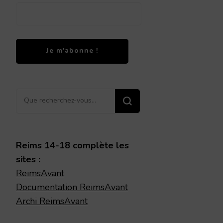
Vous
recherchiez
quelque
chose ?
Reims 14-18 complète les
sites :
ReimsAvant
Documentation ReimsAvant
Archi ReimsAvant