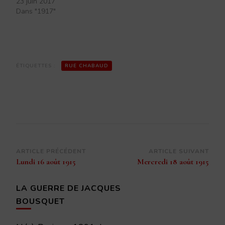
23 juin 2017
Dans "1917"
ÉTIQUETTES :
RUE CHABAUD
Navigation
ARTICLE PRÉCÉDENT
ARTICLE SUIVANT
Lundi 16 août 1915
Mercredi 18 août 1915
d’article
LA GUERRE DE JACQUES
BOUSQUET