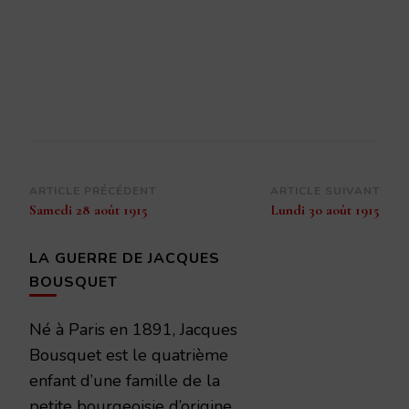
Navigation
ARTICLE PRÉCÉDENT
ARTICLE SUIVANT
Samedi 28 août 1915
Lundi 30 août 1915
d’article
LA GUERRE DE JACQUES
BOUSQUET
Né à Paris en 1891, Jacques
Bousquet est le quatrième
enfant d’une famille de la
petite bourgeoisie d’origine