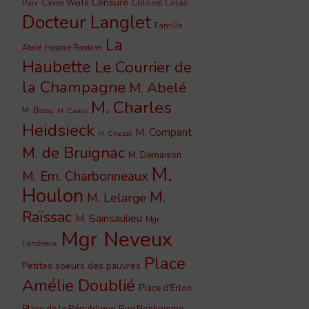
Censure
Caves Werlé
Colonel Colas
Paix
Docteur Langlet
Famille
La
Abelé
Hospice Roederer
Haubette
Le Courrier de
la Champagne
M. Abelé
M. Charles
M. Bossu
M. Camu
Heidsieck
M. Compant
M. Chezel
M. de Bruignac
M. Demaison
M.
M. Em. Charbonneaux
Houlon
M.
M. Lelarge
Raïssac
M. Sainsaulieu
Mgr
Mgr Neveux
Landrieux
Place
Petites soeurs des pauvres
Amélie Doublié
Place d'Erlon
Place de la République
Rue Bonhomme