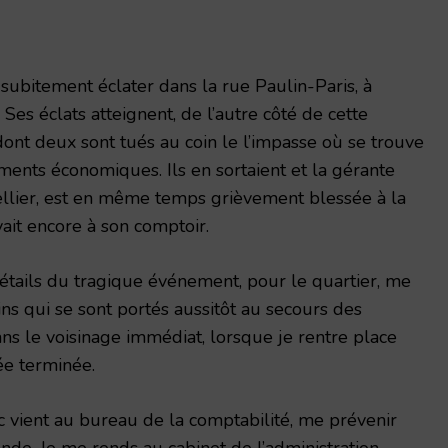
 subitement éclater dans la rue Paulin-Paris, à
Ses éclats atteignent, de l’autre côté de cette
 dont deux sont tués au coin le l’impasse où se trouve
ents économiques. Ils en sortaient et la gérante
lier, est en même temps grièvement blessée à la
vait encore à son comptoir.
 détails du tragique événement, pour le quartier, me
ns qui se sont portés aussitôt au secours des
s le voisinage immé­diat, lorsque je rentre place
ée terminée.
 vient au bureau de la comptabili­té, me prévenir
de. Je me rends au cabinet de l’administration