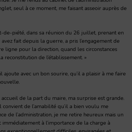
nglet, seul à ce moment, me faisant asseoir auprès de
t-de-piété, dans sa réunion du 26 juillet, prenant en
avez fait de­puis la guerre, a pris l’engagement de
 ligne pour la direction, quand les circonstances
a reconstitution de l’établissement. »
l ajoute avec un bon sourire, qu’il a plaisir à me faire
nouvelle.
et accueil de la part du maire, ma sur­prise est grande.
 convient de l’amabilité qu’il a bien voulu me
ce de l’administra­tion, je me retire heureux mais un
 immédiatement à l’importance de la charge à
ns exceptionnellement difficiles, envisagées et