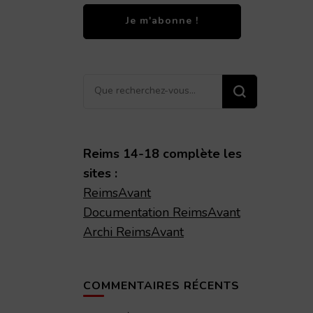
Vous
recherchiez
quelque
chose ?
Reims 14-18 complète les
sites :
ReimsAvant
Documentation ReimsAvant
Archi ReimsAvant
COMMENTAIRES RÉCENTS