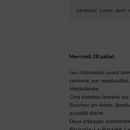
Cardinal Luçon dans 
Mercredi 28 juillet
Les Allemands ayant bom
canonné, par représaille
Middelkerke.
Cinq bombes lancées sur
Souchez, en Artois. Bom
aussitôt éteint.
Deux attaques allemandes
Binarville-La-Harazée. La