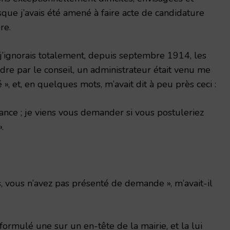
que j’avais été amené à faire acte de candidature
re.
e j’ignorais totalement, depuis septembre 1914, les
dre par le conseil, un ad­ministrateur était venu me
 », et, en quel­ques mots, m’avait dit à peu près ceci :
ce ; je viens vous demander si vous postuleriez
.
, vous n’avez pas présenté de demande », m’avait-il
 formulé une sur un en-tête de la mairie, et la lui