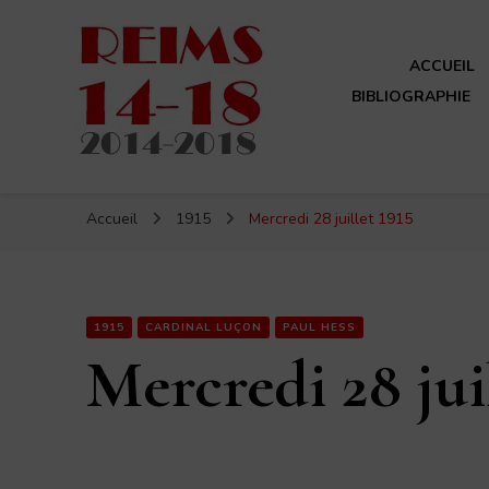
ACCUEIL
BIBLIOGRAPHIE
Reims 14-18
Un site de ReimsAvant
Accueil
1915
Mercredi 28 juillet 1915
1915
CARDINAL LUÇON
PAUL HESS
Mercredi 28 juil