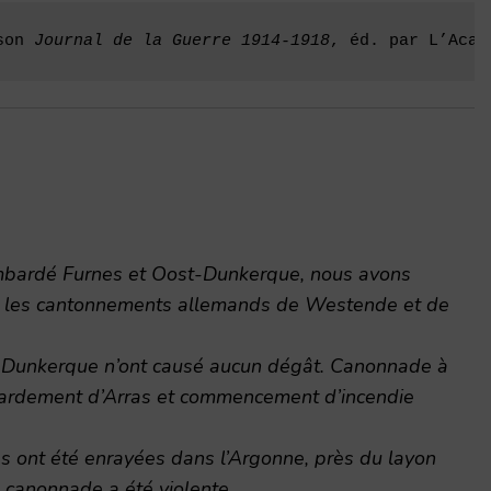
son 
Journal de la Guerre 1914-1918
, éd. par L’Acad
bardé Furnes et Oost-Dunkerque, nous avons
s, les cantonnements allemands de Westende et de
 Dunkerque n’ont causé aucun dégât. Canonnade à
bardement d’Arras et commencement d’incendie
 ont été enrayées dans l’Argonne, près du layon
 canonnade a été violente.