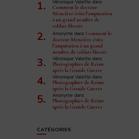
Véronique Valette
dans
Comment le docteur
émie Nationale de Reims – 1998 – TAR volume 173
Mencière évita l’amputation
à un grand nombre de
soldats blessés
Anonyme
dans
Comment le
docteur Mencière évita
l’amputation à un grand
nombre de soldats blessés
Véronique Valette
dans
Photographies de Reims
après la Grande Guerre
Véronique Valette
dans
Photographies de Reims
après la Grande Guerre
Anonyme
dans
Photographies de Reims
après la Grande Guerre
CATÉGORIES