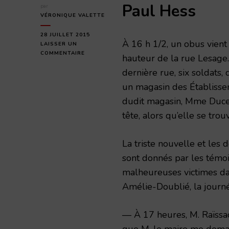
Paul Hess
par
VÉRONIQUE VALETTE
28 JUILLET 2015
À 16 h 1/2, un obus vient
LAISSER UN
SUR
COMMENTAIRE
hauteur de la rue Lesage. 
MERCREDI
dernière rue, six soldats,
28
JUILLET
un magasin des Établissem
1915
dudit magasin, Mme Ducel
tête, alors qu’elle se trou
La triste nouvelle et les
sont donnés par les témoi
malheureuses victimes dan
Amélie-Doublié, la journ
— À 17 heures, M. Raïssac
que M. le maire me deman