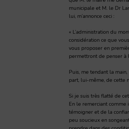
municipale et M. le Dr La
lui, m’annonce ceci :
« L’administration du mon
considération ce que vous 
vous proposer en première
per­mettront de penser à l
Puis, me tendant la main, i
part, lui-même, de cette 
Si je suis très flatté de c
En le remerciant comme il
témoigner et de la confian
peu soucieux en songeant
prendre dans des conditio