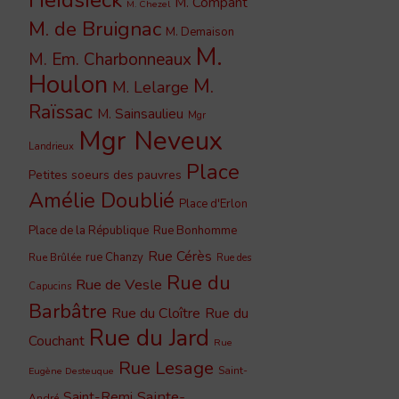
M. Compant
M. Chezel
M. de Bruignac
M. Demaison
M.
M. Em. Charbonneaux
Houlon
M.
M. Lelarge
Raïssac
M. Sainsaulieu
Mgr
Mgr Neveux
Landrieux
Place
Petites soeurs des pauvres
Amélie Doublié
Place d'Erlon
Place de la République
Rue Bonhomme
Rue Cérès
rue Chanzy
Rue Brûlée
Rue des
Rue du
Rue de Vesle
Capucins
Barbâtre
Rue du Cloître
Rue du
Rue du Jard
Couchant
Rue
Rue Lesage
Saint-
Eugène Desteuque
Sainte-
Saint-Remi
André