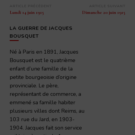
Navigation
ARTICLE PRÉCÉDENT
ARTICLE SUIVANT
Lundi 14 juin 1915
Dimanche 20 juin 1915
d’article
LA GUERRE DE JACQUES
BOUSQUET
Né à Paris en 1891, Jacques
Bousquet est le quatrième
enfant d’une famille de la
petite bourgeoisie d’origine
provinciale. Le père,
représentant de commerce, a
emmené sa famille habiter
plusieurs villes dont Reims, au
103 rue du Jard, en 1903-
1904. Jacques fait son service