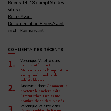
Reims 14-18 complète les
sites :
ReimsAvant
Documentation ReimsAvant
Archi ReimsAvant
COMMENTAIRES RÉCENTS
Véronique Valette
dans
Comment le docteur
Mencière évita l’amputation
à un grand nombre de
soldats blessés
Anonyme
dans
Comment le
docteur Mencière évita
l’amputation à un grand
nombre de soldats blessés
Véronique Valette
dans
Photographies de Reims