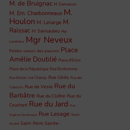
M. de Bruignac
M. Demaison
M.
M. Em. Charbonneaux
Houlon
M.
M. Lelarge
Raïssac
M. Sainsaulieu
Mgr
Mgr Neveux
Landrieux
Place
Petites soeurs des pauvres
Amélie Doublié
Place d'Erlon
Place de la République
Rue Bonhomme
Rue Cérès
rue Chanzy
Rue Brûlée
Rue des
Rue du
Rue de Vesle
Capucins
Barbâtre
Rue du Cloître
Rue du
Rue du Jard
Couchant
Rue
Rue Lesage
Saint-
Eugène Desteuque
Sainte-
Saint-Remi
André