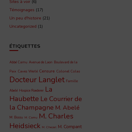
Sites à voir
(6)
Témoignages
(17)
Un peu d'histoire
(21)
Uncategorized
(1)
ÉTIQUETTES
Abbé Camu
Avenue de Laon
Boulevard de la
Censure
Caves Werlé
Colonel Colas
Paix
Docteur Langlet
Famille
La
Abelé
Hospice Roederer
Haubette
Le Courrier de
la Champagne
M. Abelé
M. Charles
M. Bossu
M. Camu
Heidsieck
M. Compant
M. Chezel