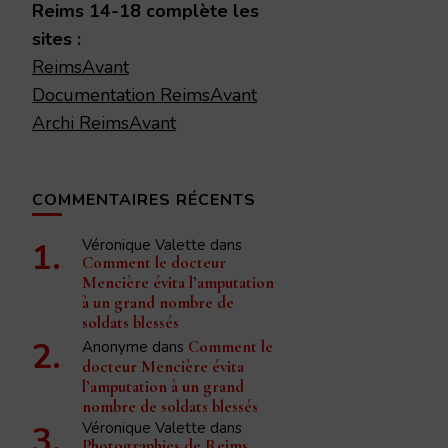
Reims 14-18 complète les
sites :
ReimsAvant
Documentation ReimsAvant
Archi ReimsAvant
COMMENTAIRES RÉCENTS
Véronique Valette
dans
Comment le docteur
Mencière évita l’amputation
à un grand nombre de
soldats blessés
Anonyme
dans
Comment le
docteur Mencière évita
l’amputation à un grand
nombre de soldats blessés
Véronique Valette
dans
Photographies de Reims