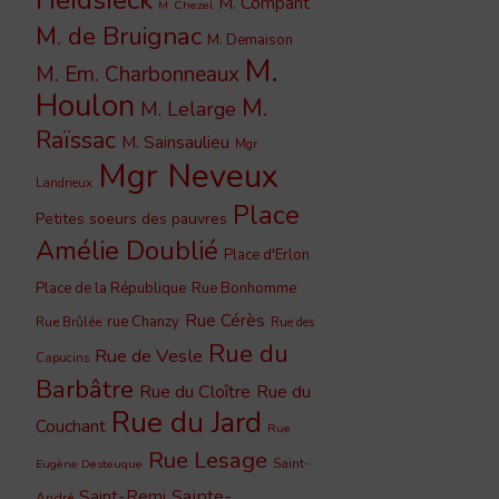
Heidsieck
M. Compant
M. Chezel
M. de Bruignac
M. Demaison
M.
M. Em. Charbonneaux
Houlon
M.
M. Lelarge
Raïssac
M. Sainsaulieu
Mgr
Mgr Neveux
Landrieux
Place
Petites soeurs des pauvres
Amélie Doublié
Place d'Erlon
Place de la République
Rue Bonhomme
Rue Cérès
rue Chanzy
Rue Brûlée
Rue des
Rue du
Rue de Vesle
Capucins
Barbâtre
Rue du Cloître
Rue du
Rue du Jard
Couchant
Rue
Rue Lesage
Saint-
Eugène Desteuque
Sainte-
Saint-Remi
André