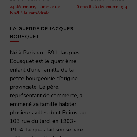
Navigation
ARTICLE PRÉCÉDENT
ARTICLE SUIVANT
24 décembre, la messe de
Samedi 26 décembre 1914
d’article
Noël à la cathédrale
LA GUERRE DE JACQUES
BOUSQUET
Né à Paris en 1891, Jacques
Bousquet est le quatrième
enfant d’une famille de la
petite bourgeoisie d’origine
provinciale. Le père,
représentant de commerce, a
emmené sa famille habiter
plusieurs villes dont Reims, au
103 rue du Jard, en 1903-
1904. Jacques fait son service