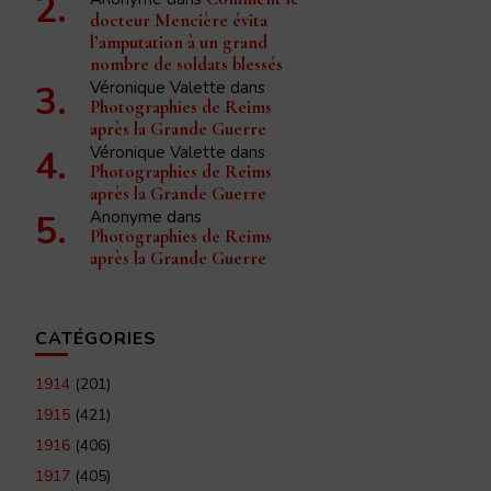
docteur Mencière évita
l’amputation à un grand
nombre de soldats blessés
Véronique Valette
dans
Photographies de Reims
après la Grande Guerre
Véronique Valette
dans
Photographies de Reims
après la Grande Guerre
Anonyme
dans
Photographies de Reims
après la Grande Guerre
CATÉGORIES
1914
(201)
1915
(421)
1916
(406)
1917
(405)