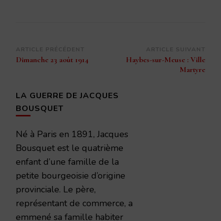
Navigation
ARTICLE PRÉCÉDENT
ARTICLE SUIVANT
Dimanche 23 août 1914
Haybes-sur-Meuse : Ville
d’article
Martyre
LA GUERRE DE JACQUES
BOUSQUET
Né à Paris en 1891, Jacques
Bousquet est le quatrième
enfant d’une famille de la
petite bourgeoisie d’origine
provinciale. Le père,
représentant de commerce, a
emmené sa famille habiter