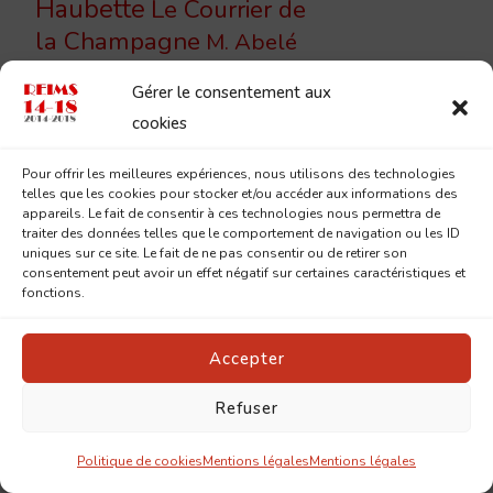
Haubette
Le Courrier de
la Champagne
M. Abelé
M. Charles
M. Bossu
M. Camu
Gérer le consentement aux
Heidsieck
M. Compant
M. Chezel
cookies
M. de Bruignac
M. Demaison
M.
Pour offrir les meilleures expériences, nous utilisons des technologies
M. Em. Charbonneaux
telles que les cookies pour stocker et/ou accéder aux informations des
Houlon
M.
M. Lelarge
appareils. Le fait de consentir à ces technologies nous permettra de
traiter des données telles que le comportement de navigation ou les ID
Raïssac
M. Sainsaulieu
Mgr
uniques sur ce site. Le fait de ne pas consentir ou de retirer son
Mgr Neveux
consentement peut avoir un effet négatif sur certaines caractéristiques et
Landrieux
fonctions.
Place
Petites soeurs des pauvres
Amélie Doublié
Accepter
Place d'Erlon
Place de la République
Rue Bonhomme
Refuser
Rue Cérès
rue Chanzy
Rue Brûlée
Rue des
Rue du
Rue de Vesle
Politique de cookies
Mentions légales
Mentions légales
Capucins