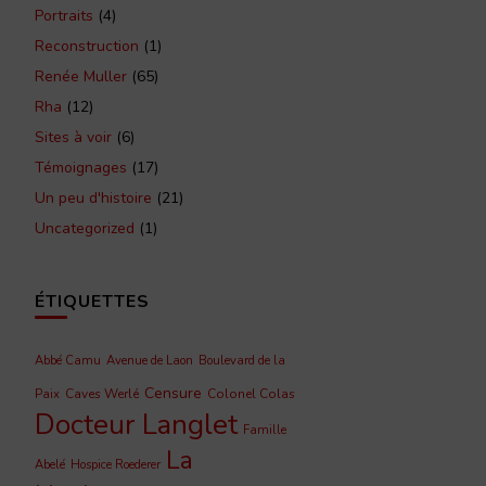
Portraits
(4)
Reconstruction
(1)
Renée Muller
(65)
Rha
(12)
Sites à voir
(6)
Témoignages
(17)
Un peu d'histoire
(21)
Uncategorized
(1)
ÉTIQUETTES
Abbé Camu
Avenue de Laon
Boulevard de la
Censure
Caves Werlé
Colonel Colas
Paix
Docteur Langlet
Famille
La
Abelé
Hospice Roederer