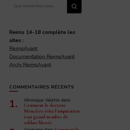
Vous
recherchiez
quelque
chose ?
Reims 14-18 complète les
sites :
ReimsAvant
Documentation ReimsAvant
Archi ReimsAvant
COMMENTAIRES RÉCENTS
Véronique Valette
dans
Comment le docteur
Mencière évita l’amputation
à un grand nombre de
soldats blessés
Anonyme
dans
Comment le